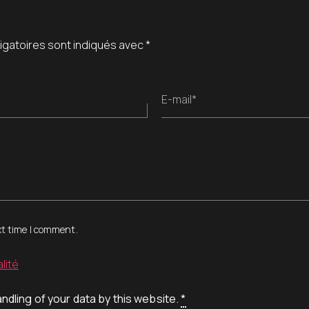
igatoires sont indiqués avec
*
E-mail*
xt time I comment.
lité
ndling of your data by this website.
*