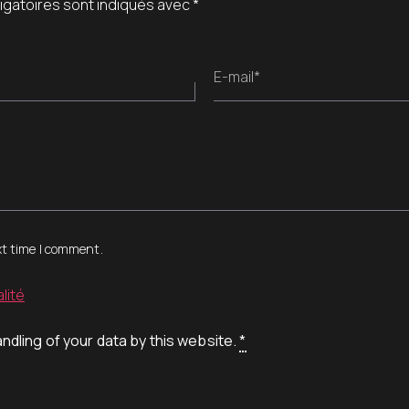
igatoires sont indiqués avec
*
E-mail*
xt time I comment.
lité
ndling of your data by this website.
*