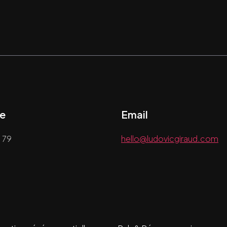
e
Email
 79
hello@ludovicgiraud.com