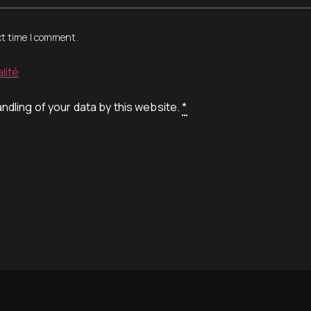
xt time I comment.
lité
ndling of your data by this website.
*