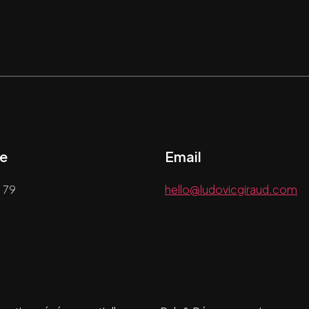
e
Email
 79
hello@ludovicgiraud.com