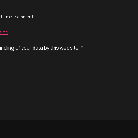
xt time I comment.
lité
ndling of your data by this website.
*