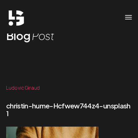
Blog
Post
Ludovic Giraud
christin-hume-Hcfwew744z4-unsplash
1