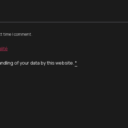
xt time I comment.
lité
ndling of your data by this website.
*