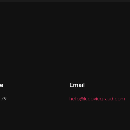
e
Email
 79
hello@ludovicgiraud.com