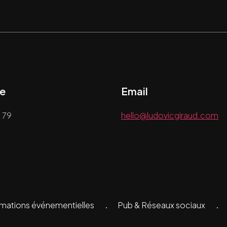
e
Email
 79
hello@ludovicgiraud.com
nimations événementielles
Pub & Réseaux sociaux