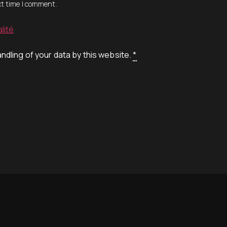
xt time I comment.
lité
ndling of your data by this website.
*