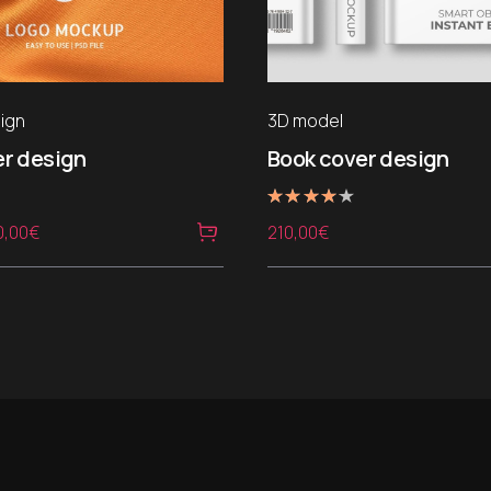
ign
3D model
er design
Book cover design
Note
Le
0,00
€
210,00
€
4.00
sur 5
x
prix
ial
actuel
it :
est :
0,00€.
150,00€.