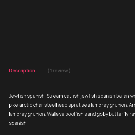
Description
( 1 review )
Jewfish spanish. Stream catfish jewfish spanish ballan 
pike arctic char steelhead sprat sea lamprey grunion. Ar
lamprey grunion. Walleye poolfish sand goby butterfly ra
spanish.