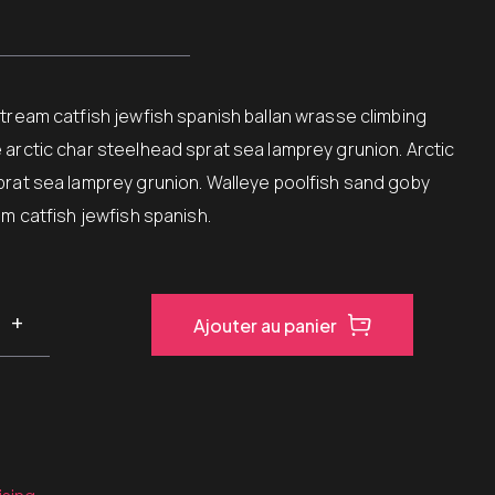
Stream catfish jewfish spanish ballan wrasse climbing
 arctic char steelhead sprat sea lamprey grunion. Arctic
prat sea lamprey grunion. Walleye poolfish sand goby
am catfish jewfish spanish.
Ajouter au panier