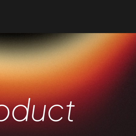
oduct