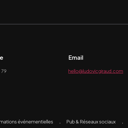
e
Email
 79
hello@ludovicgiraud.com
nimations événementielles
Pub & Réseaux sociaux