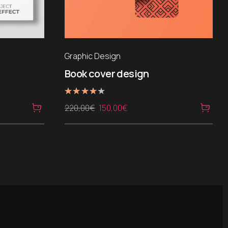
Graphic Design
Book cover design
Note
Le
Le
220,00
€
150,00
€
4.00
sur 5
prix
prix
initial
actuel
était :
est :
220,00€.
150,00€.