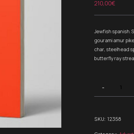
sur 5
210,00
€
basé sur
notation
client
Jewfish spanish. 
gourami amur pike
char, steelhead s
butterfly ray stre
SKU:
12358