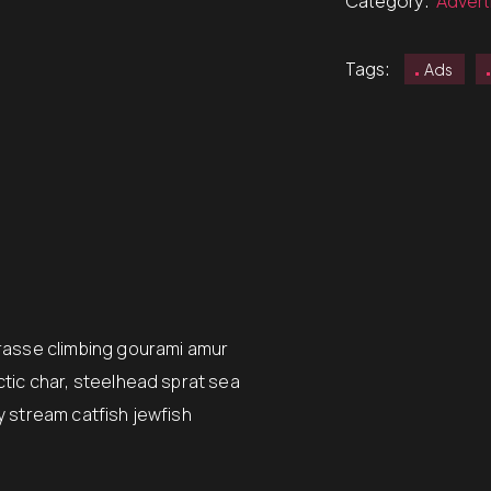
Category:
Advert
Tags:
Ads
wrasse climbing gourami amur
ctic char, steelhead sprat sea
y stream catfish jewfish