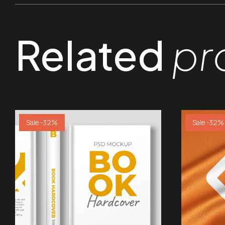
Related
pr
Sale -32%
Sale -32%