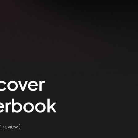
cover
erbook
 1 review )