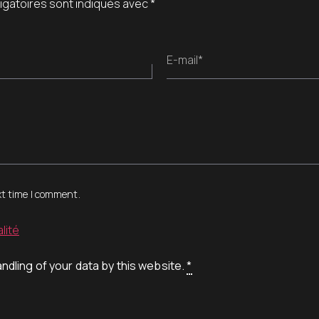
igatoires sont indiqués avec
*
E-mail*
xt time I comment.
lité
ndling of your data by this website.
*