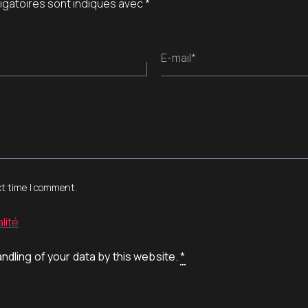
igatoires sont indiqués avec
*
E-mail*
xt time I comment.
lité
ndling of your data by this website.
*